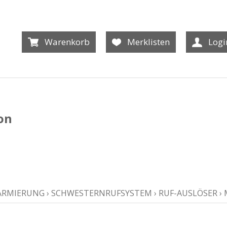
Warenkorb
Merklisten
Logi
on
ARMIERUNG
›
SCHWESTERNRUFSYSTEM
›
RUF-AUSLÖSER
›