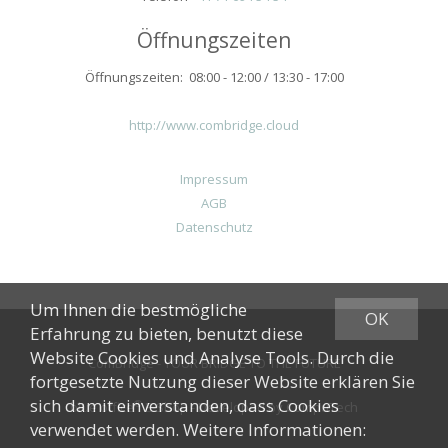
Öffnungszeiten
Öffnungszeiten: 08:00 - 12:00 / 13:30 - 17:00
http://www.combridge.cloud
Impressum
AGB
Datenschutz
Um Ihnen die bestmögliche
OK
Erfahrung zu bieten, benutzt diese
Website Cookies und Analyse Tools. Durch die
ComBridge - YOUR BRIDGE TO THE FUTURE
fortgesetzte Nutzung dieser Website erklären Sie
sich damit einverstanden, dass Cookies
®
blue office
E-Shop - Developed by
CompuTech
verwendet werden. Weitere Informationen: