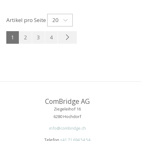
20
Artikel pro Seite
1
2
3
4
ComBridge AG
Ziegeleihof 16
6280 Hochdorf
info@combridge.ch
Telefon
+41 71 694 54 54