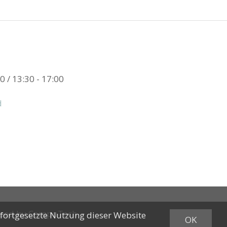
0 / 13:30 - 17:00
d
oped by
CompuTech
 fortgesetzte Nutzung dieser Website
OK