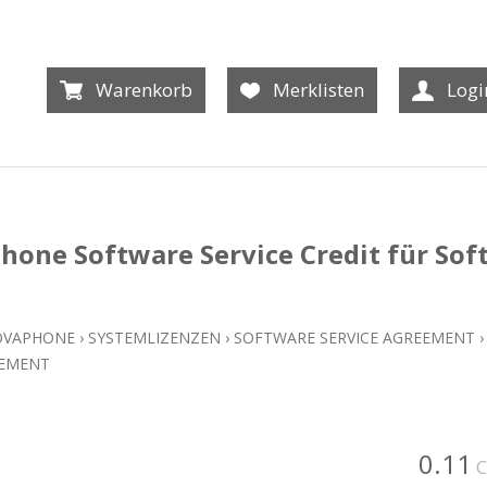
Warenkorb
Merklisten
Logi
hone Software Service Credit für So
OVAPHONE
›
SYSTEMLIZENZEN
›
SOFTWARE SERVICE AGREEMENT
›
EEMENT
0.11