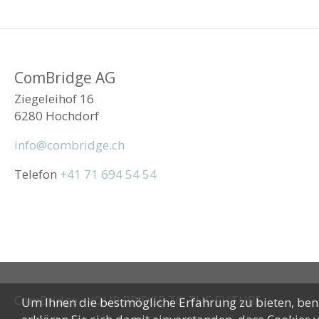
ComBridge AG
Ziegeleihof 16
6280 Hochdorf
info@combridge.ch
Telefon
+41 71 694 54 54
ComBridge - YOUR BRIDGE TO THE FUTURE
Um Ihnen die bestmögliche Erfahrung zu bieten, benu