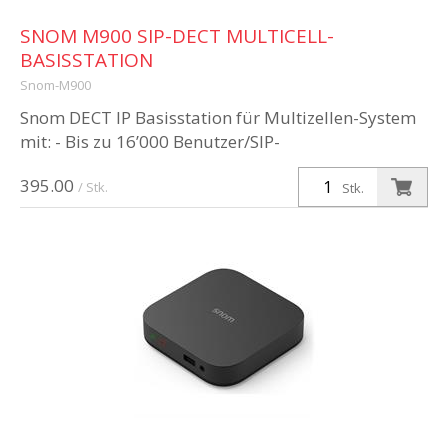
SNOM M900 SIP-DECT MULTICELL-
BASISSTATION
Snom-M900
Snom DECT IP Basisstation für Multizellen-System
mit: - Bis zu 16’000 Benutzer/SIP-
Accounts/Mobilteile - Bis zu 4’000 Basisstationen -
395.00
Bis zu 100 Repeater - Bis zu 60 Ges...
/ Stk.
Stk.