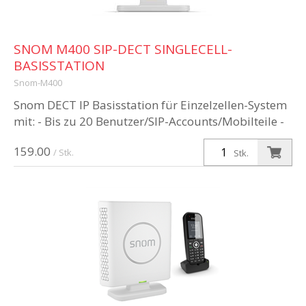
SNOM M400 SIP-DECT SINGLECELL-
BASISSTATION
Snom-M400
Snom DECT IP Basisstation für Einzelzellen-System
mit: - Bis zu 20 Benutzer/SIP-Accounts/Mobilteile -
Bis zu 6 Repeater - Bis zu 10 Gespräche gleichzeitig
159.00
- Stromversorgu...
/ Stk.
Stk.