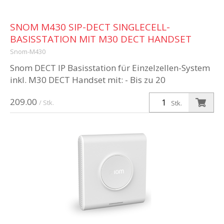
SNOM M430 SIP-DECT SINGLECELL-
BASISSTATION MIT M30 DECT HANDSET
Snom-M430
Snom DECT IP Basisstation für Einzelzellen-System
inkl. M30 DECT Handset mit: - Bis zu 20
Benutzer/SIP-Accounts/Mobilteile - Bis zu 6
209.00
Repeater - Bis zu 10 Gespräche gleic...
/ Stk.
Stk.