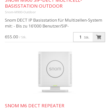
SNOM M900 SIP-DECT MULTICELL-
BASISSTATION OUTDOOR
Snom-M900-Outdoor
Snom DECT IP Basisstation für Multizellen-System
mit: - Bis zu 16’000 Benutzer/SIP-
Accounts/Mobilteile - Bis zu 4’000 Basisstationen -
655.00
Bis zu 100 Repeater - Bis zu 60 Ges...
/ Stk.
Stk.
SNOM M6 DECT REPEATER