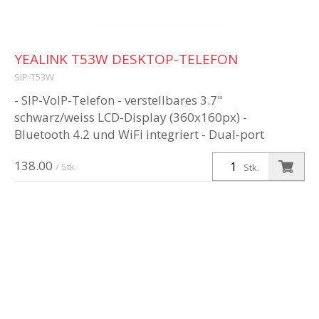
YEALINK T53W DESKTOP-TELEFON
SIP-T53W
- SIP-VoIP-Telefon - verstellbares 3.7"
schwarz/weiss LCD-Display (360x160px) -
Bluetooth 4.2 und WiFi integriert - Dual-port
Gigabit Ethernet - USB 2.0 port - PoE-Speisu...
138.00
/ Stk.
Stk.