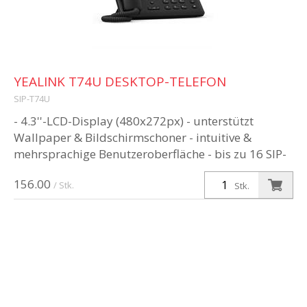
YEALINK T74U DESKTOP-TELEFON
SIP-T74U
- 4.3''-LCD-Display (480x272px) - unterstützt
Wallpaper & Bildschirmschoner - intuitive &
mehrsprachige Benutzeroberfläche - bis zu 16 SIP-
Konten - USB-Headset & EHS-Unte...
156.00
/ Stk.
Stk.