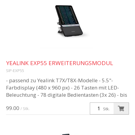
YEALINK EXP55 ERWEITERUNGSMODUL
SIP-EXP55
- passend zu Yealink T7X/T8X-Modelle - 5.5"-
Farbdisplay (480 x 960 px) - 26 Tasten mit LED-
Beleuchtung - 78 digitale Bedientasten (3x 26) - bis
zu 3 EXP in einer Kette mö...
99.00
/ Stk.
Stk.