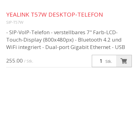
YEALINK T57W DESKTOP-TELEFON
SIP-T57W
- SIP-VoIP-Telefon - verstellbares 7" Farb-LCD-
Touch-Display (800x480px) - Bluetooth 4.2 und
WiFi integriert - Dual-port Gigabit Ethernet - USB
2.0 port - PoE-Speisung (N...
255.00
/ Stk.
Stk.