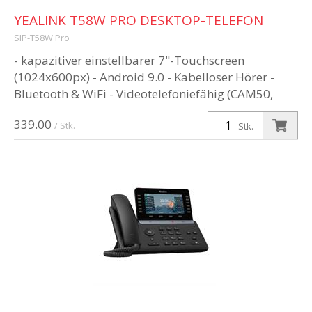
YEALINK T58W PRO DESKTOP-TELEFON
SIP-T58W Pro
- kapazitiver einstellbarer 7"-Touchscreen
(1024x600px) - Android 9.0 - Kabelloser Hörer -
Bluetooth & WiFi - Videotelefoniefähig (CAM50,
720p30 HD-Video) - PoE-Speisung ...
339.00
/ Stk.
Stk.