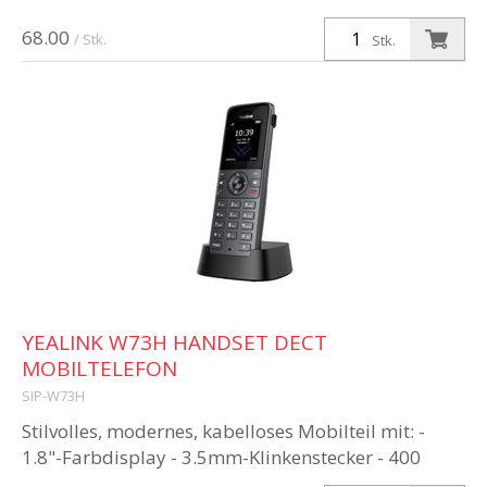
68.00
/ Stk.
Stk.
YEALINK W73H HANDSET DECT
MOBILTELEFON
SIP-W73H
Stilvolles, modernes, kabelloses Mobilteil mit: -
1.8"-Farbdisplay - 3.5mm-Klinkenstecker - 400
Stunden Standby - Kompatibel ab W60B