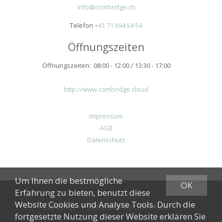
info@combridge.ch
Telefon
+41 71 694 54 54
Öffnungszeiten
Öffnungszeiten: 08:00 - 12:00 / 13:30 - 17:00
http://www.combridge.cloud
Impressum
AGB
Datenschutz
Um Ihnen die bestmögliche
OK
Erfahrung zu bieten, benutzt diese
Website Cookies und Analyse Tools. Durch die
ComBridge - YOUR BRIDGE TO THE FUTURE
fortgesetzte Nutzung dieser Website erklären Sie