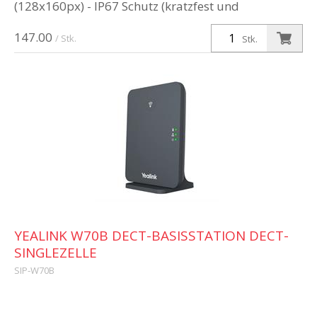
(128x160px) - IP67 Schutz (kratzfest und
desinfektionsmittelbeständig) - Unterstützt Opus-
147.00
Audio-Codec - Bis zu 28 Stunden Gespräch...
/ Stk.
Stk.
YEALINK W70B DECT-BASISSTATION DECT-
SINGLEZELLE
SIP-W70B