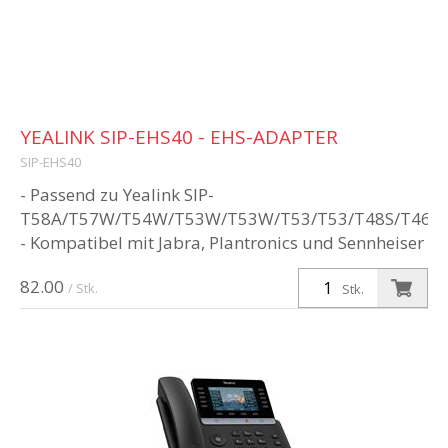
YEALINK SIP-EHS40 - EHS-ADAPTER
SIP-EHS40
- Passend zu Yealink SIP-
T58A/T57W/T54W/T53W/T53W/T53/T53/T48S/T46S/
- Kompatibel mit Jabra, Plantronics und Sennheiser
Wireless-Headsets - Masse (BxHxT): 70 x 2...
82.00
/ Stk.
Stk.