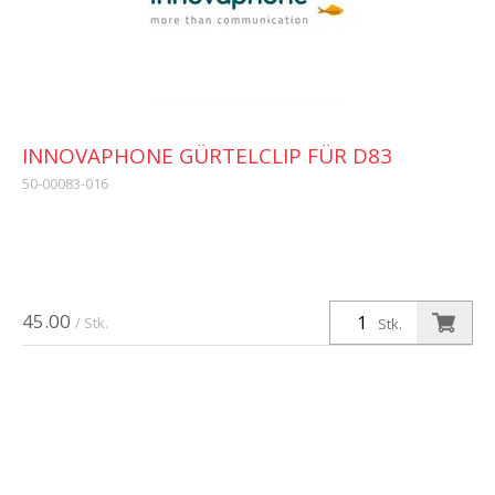
INNOVAPHONE GÜRTELCLIP FÜR D83
50-00083-016
45.00
/ Stk.
Stk.