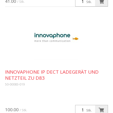
41.00
/ Stk.
Stk.
INNOVAPHONE IP DECT LADEGERÄT UND
NETZTEIL ZU D83
50-00083-019
100.00
/ Stk.
Stk.