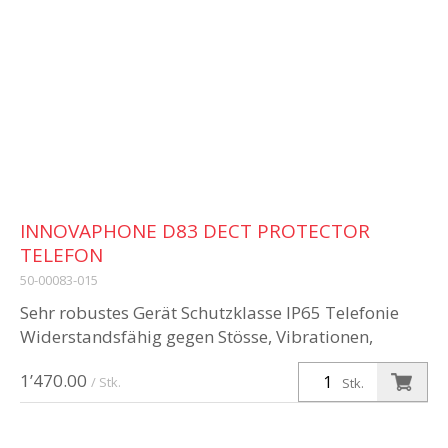
INNOVAPHONE D83 DECT PROTECTOR
TELEFON
50-00083-015
Sehr robustes Gerät Schutzklasse IP65 Telefonie
Widerstandsfähig gegen Stösse, Vibrationen,
Stürze, Temperaturen und Chemikalien
1’470.00
Zentralisierte Geräteverwaltung / Zentral...
/ Stk.
Stk.