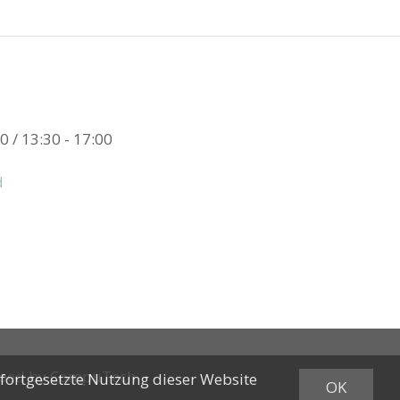
0 / 13:30 - 17:00
d
oped by
CompuTech
 fortgesetzte Nutzung dieser Website
OK