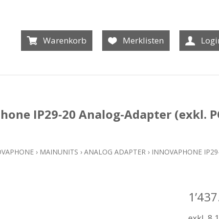
Warenkorb
Merklisten
Logi
hone IP29-20 Analog-Adapter (exkl. 
OVAPHONE
›
MAINUNITS
›
ANALOG ADAPTER
›
INNOVAPHONE IP29-
1’437
exkl. 8