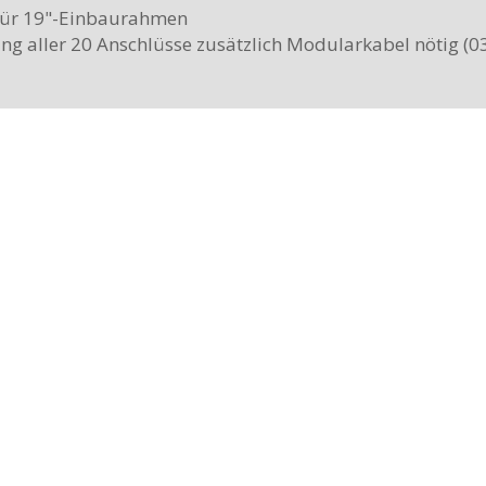
für 19"-Einbaurahmen
ng aller 20 Anschlüsse zusätzlich Modularkabel nötig (