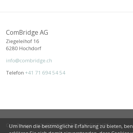
ComBridge AG
Ziegeleihof 16
6280 Hochdorf
info@combridge.ch
Telefon
+41 71 694 54 54
ComBridge - YOUR BRIDGE TO THE FUTURE
Um Ihnen die bestmögliche Erfahrung zu bieten, benu