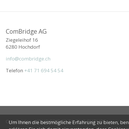
ComBridge AG
Ziegeleihof 16
6280 Hochdorf
info@combridge.ch
Telefon
+41 71 694 54 54
ComBridge - YOUR BRIDGE TO THE FUTURE
Um Ihnen die bestmögliche Erfahrung zu bieten, benu