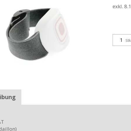
exkl. 8
Stk
ibung
AT
aillon)