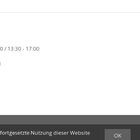
0 / 13:30 - 17:00
d
oped by
CompuTech
 fortgesetzte Nutzung dieser Website
OK