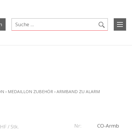
n
ON
›
MEDAILLON ZUBEHÖR
›
ARMBAND ZU ALARM
Nr:
CO-Armb
CHF
/ Stk.