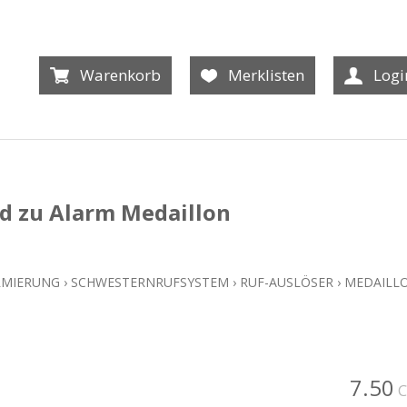
Warenkorb
Merklisten
Logi
 zu Alarm Medaillon
RMIERUNG
›
SCHWESTERNRUFSYSTEM
›
RUF-AUSLÖSER
›
MEDAILL
7.50