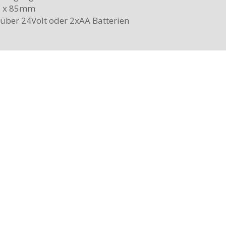
5 x 85mm
über 24Volt oder 2xAA Batterien