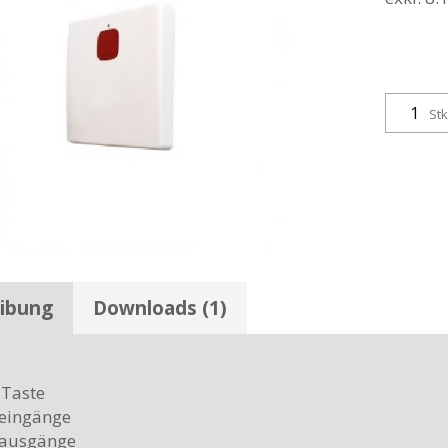
Stk
ibung
Downloads (1)
-Taste
teingänge
tausgänge