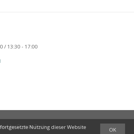
0 / 13:30 - 17:00
d
oped by
CompuTech
 fortgesetzte Nutzung dieser Website
OK