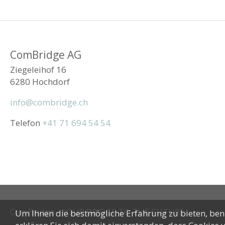
ComBridge AG
Ziegeleihof 16
6280 Hochdorf
info@combridge.ch
Telefon
+41 71 694 54 54
ComBridge - YOUR BRIDGE TO THE FUTURE
Um Ihnen die bestmögliche Erfahrung zu bieten, benu