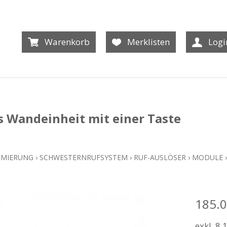
Warenkorb
Merklisten
Logi
s Wandeinheit mit einer Taste
RMIERUNG
›
SCHWESTERNRUFSYSTEM
›
RUF-AUSLÖSER
›
MODULE
›
185.
exkl. 8