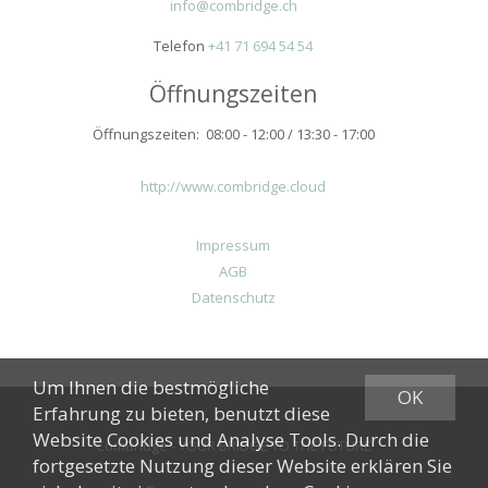
info@combridge.ch
Telefon
+41 71 694 54 54
Öffnungszeiten
Öffnungszeiten: 08:00 - 12:00 / 13:30 - 17:00
http://www.combridge.cloud
Impressum
AGB
Datenschutz
Um Ihnen die bestmögliche
OK
Erfahrung zu bieten, benutzt diese
Website Cookies und Analyse Tools. Durch die
ComBridge - YOUR BRIDGE TO THE FUTURE
fortgesetzte Nutzung dieser Website erklären Sie