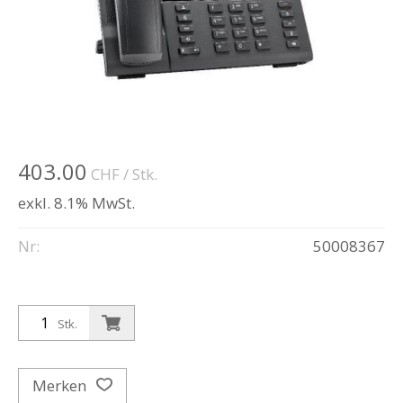
403.00
CHF
/ Stk.
exkl. 8.1% MwSt.
Nr:
50008367
Stk.
Merken