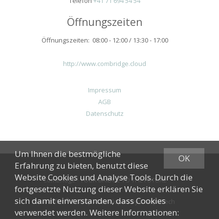
Telefon
+41 71 694 54 54
Öffnungszeiten
Öffnungszeiten: 08:00 - 12:00 / 13:30 - 17:00
http://www.combridge.cloud
Impressum
AGB
Datenschutz
Um Ihnen die bestmögliche
OK
Erfahrung zu bieten, benutzt diese
Website Cookies und Analyse Tools. Durch die
ComBridge - YOUR BRIDGE TO THE FUTURE
fortgesetzte Nutzung dieser Website erklären Sie
sich damit einverstanden, dass Cookies
®
blue office
E-Shop - Developed by
CompuTech
verwendet werden. Weitere Informationen: