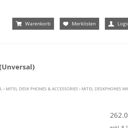
Warenkorb
Merklisten
Logi
(Unversal)
L
›
MITEL DESK PHONES & ACCESSORIES
›
MITEL DESKPHONES MIN
262.
exkl. 8