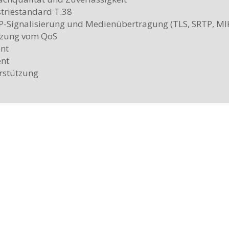
triestandard T.38
IP-Signalisierung und Medienübertragung (TLS, SRTP, MI
tzung vom QoS
nt
ent
rstützung