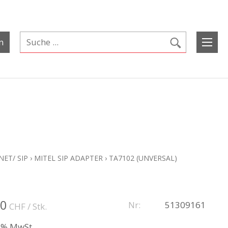
n
ET/ SIP
›
MITEL SIP ADAPTER
›
TA7102 (UNVERSAL)
00
Nr:
51309161
CHF
/ Stk.
.1% MwSt.