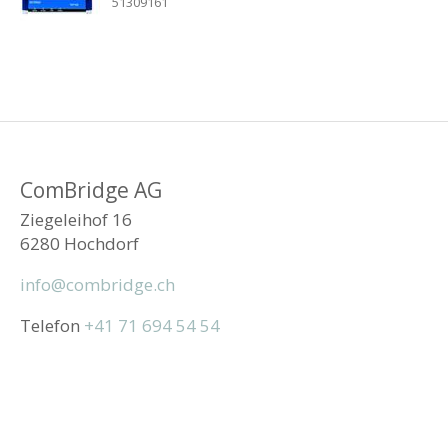
51309161
ComBridge AG
Ziegeleihof 16
6280 Hochdorf
info@combridge.ch
Telefon
+41 71 694 54 54