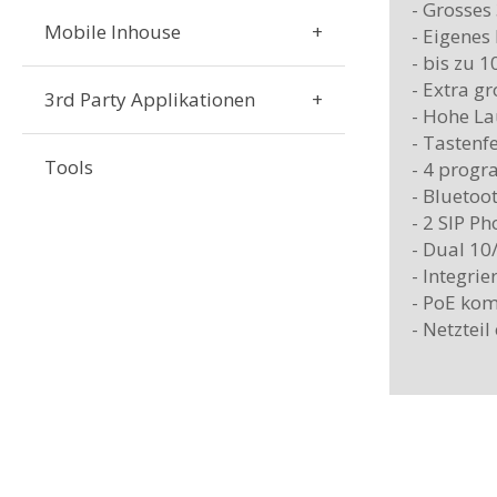
- Grosses
Mobile Inhouse
- Eigenes
- bis zu 
- Extra g
3rd Party Applikationen
- Hohe La
- Tastenf
Tools
- 4 prog
- Bluetoot
- 2 SIP Ph
- Dual 10
- Integri
- PoE kom
- Netzteil