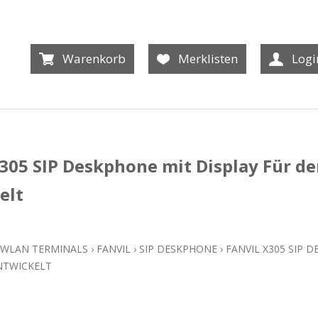
Warenkorb
Merklisten
Logi
X305 SIP Deskphone mit Display Für de
elt
/ WLAN TERMINALS
›
FANVIL
›
SIP DESKPHONE
›
FANVIL X305 SIP 
NTWICKELT