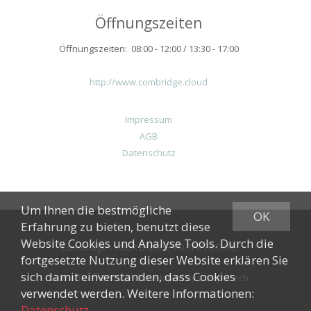
Öffnungszeiten
Öffnungszeiten: 08:00 - 12:00 / 13:30 - 17:00
http://www.combridge.cloud
Impressum
AGB
Datenschutz
Um Ihnen die bestmögliche
OK
Erfahrung zu bieten, benutzt diese
Website Cookies und Analyse Tools. Durch die
ComBridge - YOUR BRIDGE TO THE FUTURE
fortgesetzte Nutzung dieser Website erklären Sie
sich damit einverstanden, dass Cookies
®
blue office
E-Shop - Developed by
CompuTech
verwendet werden. Weitere Informationen:
Datenschutz
.