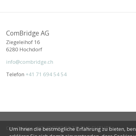
ComBridge AG
Ziegeleihof 16
6280 Hochdorf
info@combridge.ch
Telefon
+41 71 694 54 54
ComBridge - YOUR BRIDGE TO THE FUTURE
Um Ihnen die bestmögliche Erfahrung zu bieten, benu