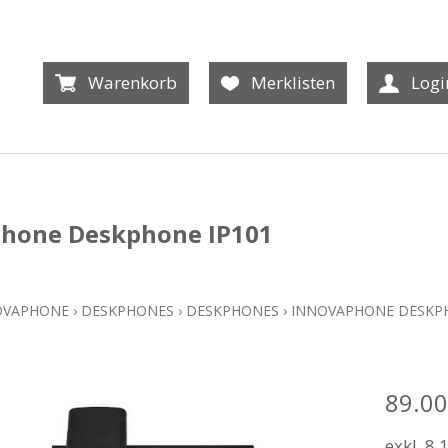
Warenkorb
Merklisten
Logi
hone Deskphone IP101
OVAPHONE
›
DESKPHONES
›
DESKPHONES
›
INNOVAPHONE DESKPH
89.00
exkl. 8