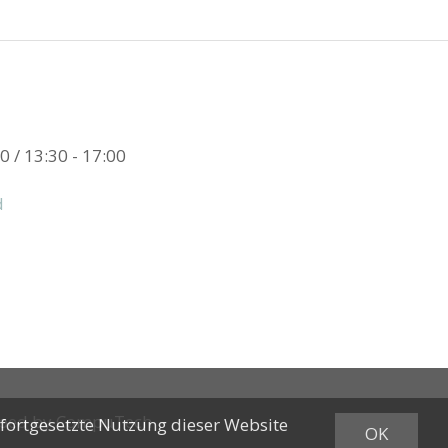
0 / 13:30 - 17:00
d
oped by
CompuTech
 fortgesetzte Nutzung dieser Website
OK