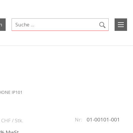
n
ONE IP101
Nr:
01-00101-001
CHF
/ Stk.
.1% MwSt.